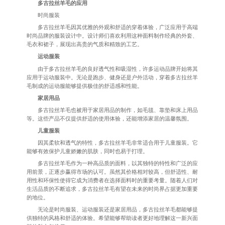
多古拉丝羊毛的应用
时尚服装
多古拉丝羊毛因其优雅的外观和舒适的穿着体验，广泛应用于高端
时尚品牌的服装设计中。设计师们喜欢利用这种面料制作经典的外套、
毛衣和裙子，展现出高贵的气质和精致的工艺。
运动服装
由于多古拉丝羊毛的良好透气性和吸湿性，许多运动品牌开始将其
应用于运动服装中。无论是跑步、健身还是户外活动，穿着多古拉丝羊
毛制成的运动服能够提供极佳的舒适感和性能。
家居用品
多古拉丝羊毛也被用于家居用品的制作，如毛毯、靠垫和床上用品
等。这些产品不仅提供舒适的使用体验，还能增添家居的温馨氛围。
儿童服装
因其柔软和透气的特性，多古拉丝羊毛非常适合用于儿童服装。它
能够有效保护儿童娇嫩的肌肤，同时也易于打理。
多古拉丝羊毛作为一种高品质的面料，以其独特的特性和广泛的应
用前景，正逐步赢得市场的认可。虽然其价格相对较高，但舒适性、耐
用性和环保性使得它成为消费者在选择面料时的重要考量。随着人们对
生活品质的不断追求，多古拉丝羊毛有望在未来的时尚界占据更加重要
的地位。
无论是时尚服装、运动服装还是家居用品，多古拉丝羊毛都能够提
供独特的风格和舒适的体验。希望能够帮助读者更好地理解这一新兴面