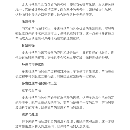
多古拉丝羊毛具有良好的透气性，能够有效调节体温。在温暖的环
境中，它能够让身体保持凉爽，而在寒冷的天气中，则能够提供温暖。
这种面料非常适合四季穿着，适合制作各种类型的服装。
吸湿排汗
与其他羊毛面料相比，多古拉丝羊毛具备优异的吸湿性能，能够有
效吸收身体的汗水并迅速排出，保持肌肤的干爽。这一点使得多古拉丝
羊毛成为运动服装和户外活动服饰的理想选择。
抗皱性强
多古拉丝羊毛因其天然的弹性和纤维结构，具有良好的抗皱性。即
使经过长时间的穿着，衣物也不会轻易出现褶皱，保持良好的外观。
环保与可持续性
多古拉丝羊毛的生产过程相对环保，羊毛是可再生资源。羊毛在生
长过程中可以吸收二氧化碳，对减缓温室效应有一定贡献。
多古拉丝羊毛的制作工艺
选羊与剪羊毛
多古拉丝羊毛的生产始于优质羊种的选择。这些羊通常生活在特定
的环境中，能产出高品质的羊毛。剪羊毛是每年一度的活动，剪毛时需
遵循科学的方法，以保证羊的健康和羊毛的质量。
洗涤与处理
剪下来的羊毛经过初步的清洗和处理，去除杂质和油脂。这一步骤
通常使用温水和天然洗涤剂，以保持羊毛的天然属性。