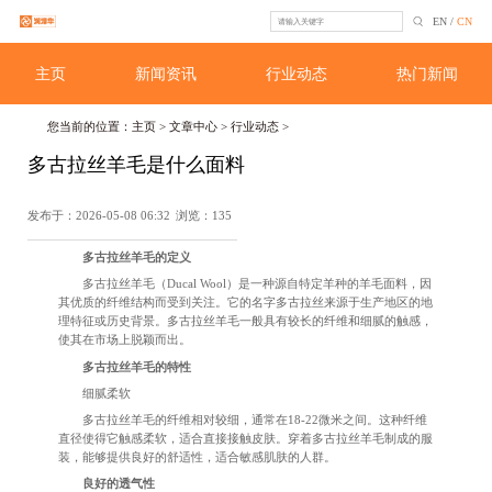
EN
/
CN
主页
新闻资讯
行业动态
热门新闻
您当前的位置：
主页
>
文章中心
>
行业动态
>
多古拉丝羊毛是什么面料
发布于：2026-05-08 06:32
浏览：135
多古拉丝羊毛的定义
多古拉丝羊毛（Ducal Wool）是一种源自特定羊种的羊毛面料，因
其优质的纤维结构而受到关注。它的名字多古拉丝来源于生产地区的地
理特征或历史背景。多古拉丝羊毛一般具有较长的纤维和细腻的触感，
使其在市场上脱颖而出。
多古拉丝羊毛的特性
细腻柔软
多古拉丝羊毛的纤维相对较细，通常在18-22微米之间。这种纤维
直径使得它触感柔软，适合直接接触皮肤。穿着多古拉丝羊毛制成的服
装，能够提供良好的舒适性，适合敏感肌肤的人群。
良好的透气性