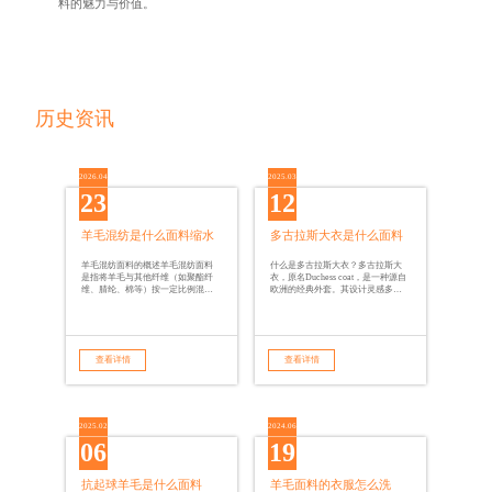
料的魅力与价值。
历史资讯
2026.04
2025.03
23
12
羊毛混纺是什么面料缩水
多古拉斯大衣是什么面料
羊毛混纺面料的概述羊毛混纺面料
什么是多古拉斯大衣？多古拉斯大
是指将羊毛与其他纤维（如聚酯纤
衣，原名Duchess coat，是一种源自
维、腈纶、棉等）按一定比例混合
欧洲的经典外套。其设计灵感多来
而成的面料。其主要优点包括保暖
自于古典的外套样式，通常具有优
性：羊毛具有良好的保温性能，能
雅的剪裁和流畅的线条。多古拉斯
够有效地锁住
大衣的设计常常
查看详情
查看详情
2025.02
2024.06
06
19
抗起球羊毛是什么面料
羊毛面料的衣服怎么洗