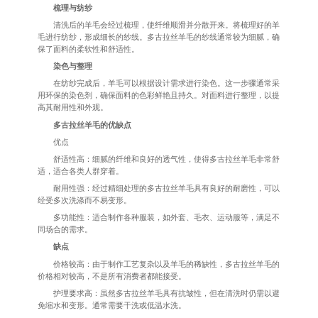
梳理与纺纱
清洗后的羊毛会经过梳理，使纤维顺滑并分散开来。将梳理好的羊
毛进行纺纱，形成细长的纱线。多古拉丝羊毛的纱线通常较为细腻，确
保了面料的柔软性和舒适性。
染色与整理
在纺纱完成后，羊毛可以根据设计需求进行染色。这一步骤通常采
用环保的染色剂，确保面料的色彩鲜艳且持久。对面料进行整理，以提
高其耐用性和外观。
多古拉丝羊毛的优缺点
优点
舒适性高：细腻的纤维和良好的透气性，使得多古拉丝羊毛非常舒
适，适合各类人群穿着。
耐用性强：经过精细处理的多古拉丝羊毛具有良好的耐磨性，可以
经受多次洗涤而不易变形。
多功能性：适合制作各种服装，如外套、毛衣、运动服等，满足不
同场合的需求。
缺点
价格较高：由于制作工艺复杂以及羊毛的稀缺性，多古拉丝羊毛的
价格相对较高，不是所有消费者都能接受。
护理要求高：虽然多古拉丝羊毛具有抗皱性，但在清洗时仍需以避
免缩水和变形。通常需要干洗或低温水洗。