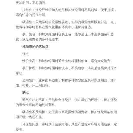
更加耐用，不易撕裂。
抗皱性：涤纶纤维的加入使得棉加涤纶面料不易起皱，便于打理，
适合忙碌的现代生活。
吸湿性：虽然涤纶的吸湿性较差，但棉的吸湿性可以弥补这一点，
使得棉加涤纶面料在湿气较重的环境中仍能保持舒适。
易于染色：棉加涤纶面料容易上色，能够呈现出丰富的颜色和图
案，满足消费者的多样化需求。
棉加涤纶的优缺点
优点
性价比高：棉加涤纶面料通常比纯棉面料便宜，适合大众消费。
易于护理：棉加涤纶面料耐洗涤，不易缩水，清洗后容易保持原有
形状。
适用性广：这种面料适用于制作多种类型的服装和家居用品，如T
恤、衬衫、床上用品等。
缺点
透气性相对不足：虽然比全涤纶好，但在极热的环境中，棉加涤纶
的透气性可能不如纯棉面料。
吸湿性不及纯棉：对于喜欢高吸湿性的消费者，棉加涤纶可能在潮
湿环境中表现不佳。
环保性问题：涤纶属于合成纤维，其生产过程对环境可能造成一定
影响。