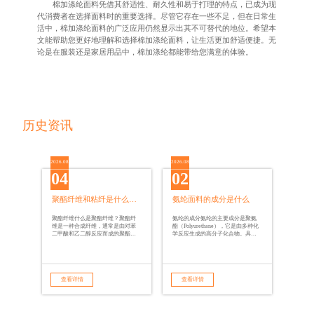
棉加涤纶面料凭借其舒适性、耐久性和易于打理的特点，已成为现
代消费者在选择面料时的重要选择。尽管它存在一些不足，但在日常生
活中，棉加涤纶面料的广泛应用仍然显示出其不可替代的地位。希望本
文能帮助您更好地理解和选择棉加涤纶面料，让生活更加舒适便捷。无
论是在服装还是家居用品中，棉加涤纶都能带给您满意的体验。
历史资讯
2026.08
2026.08
04
02
聚酯纤维和粘纤是什么面料优缺点
氨纶面料的成分是什么
聚酯纤维什么是聚酯纤维？聚酯纤
氨纶的成分氨纶的主要成分是聚氨
维是一种合成纤维，通常是由对苯
酯（Polyurethane），它是由多种化
二甲酸和乙二醇反应而成的聚酯。
学反应生成的高分子化合物。具体
它在20世纪中期被广泛开发并商业
来说，氨纶的生产过程涉及两种主
化，因其优异的性能而迅速成为全
要成分：多异氰酸酯（Isocyanate）
球最常用的纺织
和聚醚（Polyether）
查看详情
查看详情