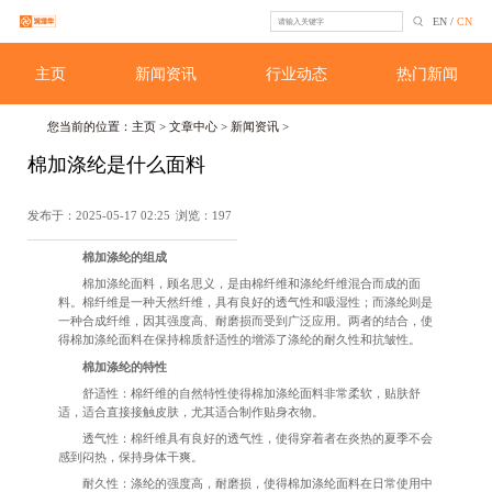
EN
/
CN
主页
新闻资讯
行业动态
热门新闻
您当前的位置：
主页
>
文章中心
>
新闻资讯
>
棉加涤纶是什么面料
发布于：2025-05-17 02:25
浏览：197
棉加涤纶的组成
棉加涤纶面料，顾名思义，是由棉纤维和涤纶纤维混合而成的面
料。棉纤维是一种天然纤维，具有良好的透气性和吸湿性；而涤纶则是
一种合成纤维，因其强度高、耐磨损而受到广泛应用。两者的结合，使
得棉加涤纶面料在保持棉质舒适性的增添了涤纶的耐久性和抗皱性。
棉加涤纶的特性
舒适性：棉纤维的自然特性使得棉加涤纶面料非常柔软，贴肤舒
适，适合直接接触皮肤，尤其适合制作贴身衣物。
透气性：棉纤维具有良好的透气性，使得穿着者在炎热的夏季不会
感到闷热，保持身体干爽。
耐久性：涤纶的强度高，耐磨损，使得棉加涤纶面料在日常使用中