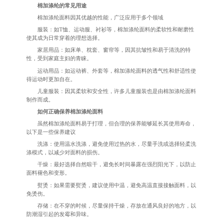
棉加涤纶的常见用途
棉加涤纶面料因其优越的性能，广泛应用于多个领域
服装：如T恤、运动服、衬衫等，棉加涤纶面料的柔软性和耐磨性
使其成为日常穿着的理想选择。
家居用品：如床单、枕套、窗帘等，因其抗皱性和易于清洗的特
性，受到家庭主妇的青睐。
运动用品：如运动裤、外套等，棉加涤纶面料的透气性和舒适性使
得运动时更加自在。
儿童服装：因其柔软和安全性，许多儿童服装也是由棉加涤纶面料
制作而成。
如何正确保养棉加涤纶面料
虽然棉加涤纶面料易于打理，但合理的保养能够延长其使用寿命，
以下是一些保养建议
洗涤：使用温水洗涤，避免使用过热的水，尽量手洗或选择轻柔洗
涤模式，以减少对面料的损伤。
干燥：最好选择自然晾干，避免长时间暴露在强烈阳光下，以防止
面料褪色和变形。
熨烫：如果需要熨烫，建议使用中温，避免高温直接接触面料，以
免烫伤。
存储：在不穿的时候，尽量保持干燥，存放在通风良好的地方，以
防潮湿引起的发霉和异味。